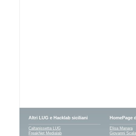
Altri LUG e Hacklab siciliani
HomePage di
Caltanissetta LUG
Elisa Manara
FreakNet Medialab
Giovanni Scal