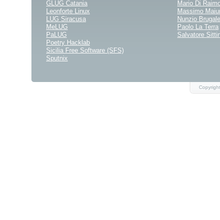
GLUG Catania
Mario Di Raim
Leonforte Linux
Massimo Maiu
LUG Siracusa
Nunzio Brugale
MeLUG
Paolo La Terra
PaLUG
Salvatore Sittin
Poetry Hacklab
Sicilia Free Software (SFS)
Sputnix
Copyrigh